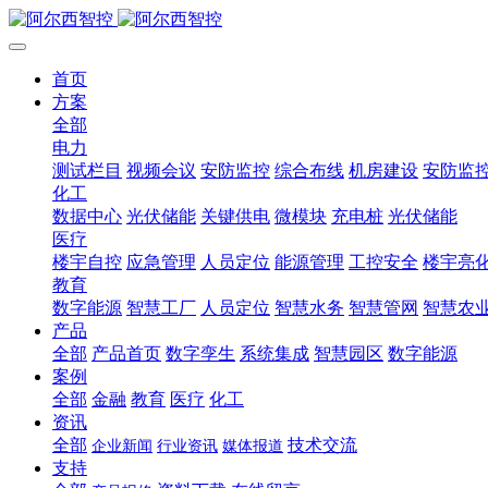
首页
方案
全部
电力
测试栏目
视频会议
安防监控
综合布线
机房建设
安防监
化工
数据中心
光伏储能
关键供电
微模块
充电桩
光伏储能
医疗
楼宇自控
应急管理
人员定位
能源管理
工控安全
楼宇亮
教育
数字能源
智慧工厂
人员定位
智慧水务
智慧管网
智慧农
产品
全部
产品首页
数字孪生
系统集成
智慧园区
数字能源
案例
全部
金融
教育
医疗
化工
资讯
全部
技术交流
企业新闻
行业资讯
媒体报道
支持