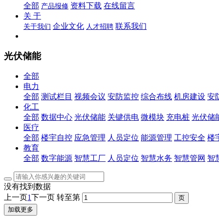
全部
资料下载
在线留言
产品报修
关 于
企业文化
联系我们
关于我们
人才招聘
光伏储能
全部
电力
全部
测试栏目
视频会议
安防监控
综合布线
机房建设
安
化工
全部
数据中心
光伏储能
关键供电
微模块
充电桩
光伏储
医疗
全部
楼宇自控
应急管理
人员定位
能源管理
工控安全
楼
教育
全部
数字能源
智慧工厂
人员定位
智慧水务
智慧管网
智
没有找到数据
上一页
1
下一页
转至第
加载更多