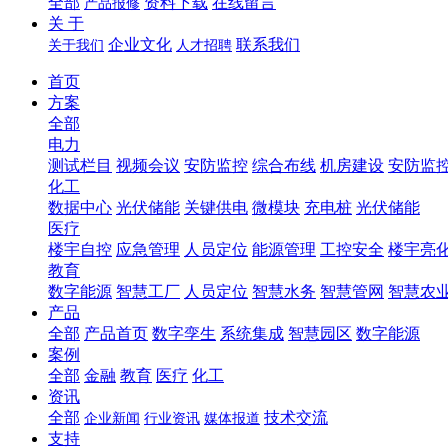
全部
资料下载
在线留言
产品报修
关 于
企业文化
联系我们
关于我们
人才招聘
首页
方案
全部
电力
测试栏目
视频会议
安防监控
综合布线
机房建设
安防监
化工
数据中心
光伏储能
关键供电
微模块
充电桩
光伏储能
医疗
楼宇自控
应急管理
人员定位
能源管理
工控安全
楼宇亮
教育
数字能源
智慧工厂
人员定位
智慧水务
智慧管网
智慧农
产品
全部
产品首页
数字孪生
系统集成
智慧园区
数字能源
案例
全部
金融
教育
医疗
化工
资讯
全部
技术交流
企业新闻
行业资讯
媒体报道
支持