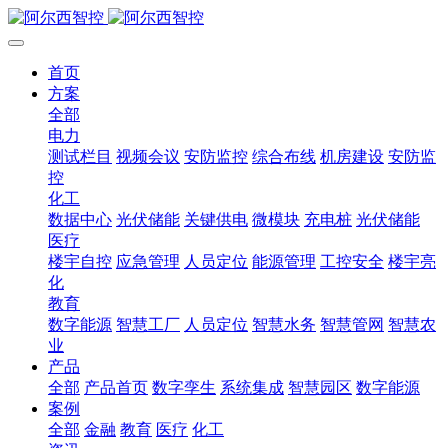
首页
方案
全部
电力
测试栏目
视频会议
安防监控
综合布线
机房建设
安防监
控
化工
数据中心
光伏储能
关键供电
微模块
充电桩
光伏储能
医疗
楼宇自控
应急管理
人员定位
能源管理
工控安全
楼宇亮
化
教育
数字能源
智慧工厂
人员定位
智慧水务
智慧管网
智慧农
业
产品
全部
产品首页
数字孪生
系统集成
智慧园区
数字能源
案例
全部
金融
教育
医疗
化工