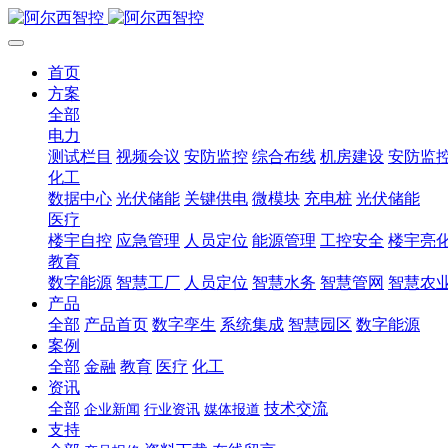
首页
方案
全部
电力
测试栏目
视频会议
安防监控
综合布线
机房建设
安防监
化工
数据中心
光伏储能
关键供电
微模块
充电桩
光伏储能
医疗
楼宇自控
应急管理
人员定位
能源管理
工控安全
楼宇亮
教育
数字能源
智慧工厂
人员定位
智慧水务
智慧管网
智慧农
产品
全部
产品首页
数字孪生
系统集成
智慧园区
数字能源
案例
全部
金融
教育
医疗
化工
资讯
全部
技术交流
企业新闻
行业资讯
媒体报道
支持