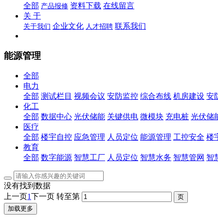
全部
资料下载
在线留言
产品报修
关 于
企业文化
联系我们
关于我们
人才招聘
能源管理
全部
电力
全部
测试栏目
视频会议
安防监控
综合布线
机房建设
安
化工
全部
数据中心
光伏储能
关键供电
微模块
充电桩
光伏储
医疗
全部
楼宇自控
应急管理
人员定位
能源管理
工控安全
楼
教育
全部
数字能源
智慧工厂
人员定位
智慧水务
智慧管网
智
没有找到数据
上一页
1
下一页
转至第
加载更多