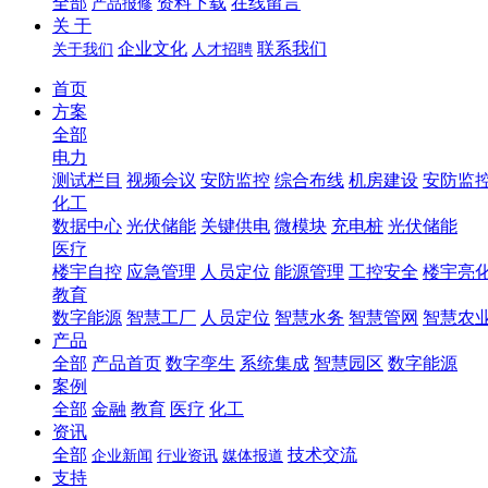
全部
资料下载
在线留言
产品报修
关 于
企业文化
联系我们
关于我们
人才招聘
首页
方案
全部
电力
测试栏目
视频会议
安防监控
综合布线
机房建设
安防监
化工
数据中心
光伏储能
关键供电
微模块
充电桩
光伏储能
医疗
楼宇自控
应急管理
人员定位
能源管理
工控安全
楼宇亮
教育
数字能源
智慧工厂
人员定位
智慧水务
智慧管网
智慧农
产品
全部
产品首页
数字孪生
系统集成
智慧园区
数字能源
案例
全部
金融
教育
医疗
化工
资讯
全部
技术交流
企业新闻
行业资讯
媒体报道
支持