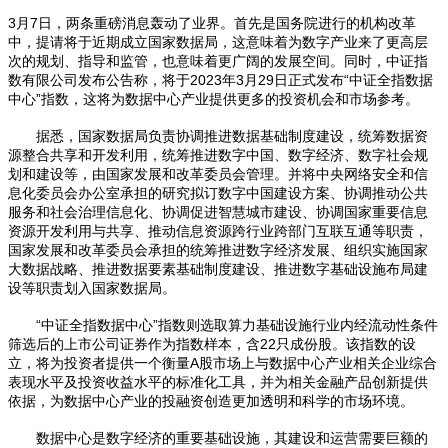
3月7日，两条重磅消息轰动了业界。首先是国务院进行的机构改革
中，提请将于近期成立国家数据局，这意味着为数字产业来了更高层
次的规划、指导和监管，也意味着更广阔的发展空间。同时，中证指
数有限公司发布公告称，将于2023年3月29日正式发布“中证全指数据
中心”指数，这将为数据中心产业提供更多的投资机会和市场参考。
据悉，国家数据局负责协调推进数据基础制度建设，统筹数据资
源整合共享和开发利用，统筹推进数字中国、数字经济、数字社会规
划和建设等，由国家发展和改革委员会管理。并将中央网络安全和信
息化委员会办公室承担的研究拟订数字中国建设方案、协调推动公共
服务和社会治理信息化、协调促进智慧城市建设、协调国家重要信息
资源开发利用与共享、推动信息资源跨行业跨部门互联互通等职责，
国家发展和改革委员会承担的统筹推进数字经济发展、组织实施国家
大数据战略、推进数据要素基础制度建设、推进数字基础设施布局建
设等职责划入国家数据局。
“中证全指数据中心”指数则选取算力基础设施行业内经流动性条件
筛选后的上市公司证券作为指数样本，含22只成份股。该指数的设
立，将为投资者提供一个衡量A股市场上与数据中心产业相关企业综合
表现水平及投资收益水平的标准化工具，并为相关金融产品创新提供
依据，为数据中心产业的投融资创造更加透明和科学的市场环境。
数据中心是数字经济的重要基础设施，其建设和运营需要巨额的