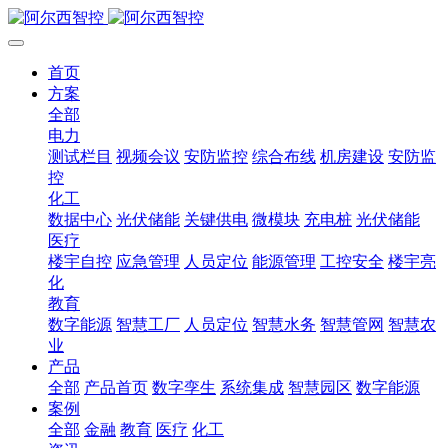
首页
方案
全部
电力
测试栏目
视频会议
安防监控
综合布线
机房建设
安防监
控
化工
数据中心
光伏储能
关键供电
微模块
充电桩
光伏储能
医疗
楼宇自控
应急管理
人员定位
能源管理
工控安全
楼宇亮
化
教育
数字能源
智慧工厂
人员定位
智慧水务
智慧管网
智慧农
业
产品
全部
产品首页
数字孪生
系统集成
智慧园区
数字能源
案例
全部
金融
教育
医疗
化工