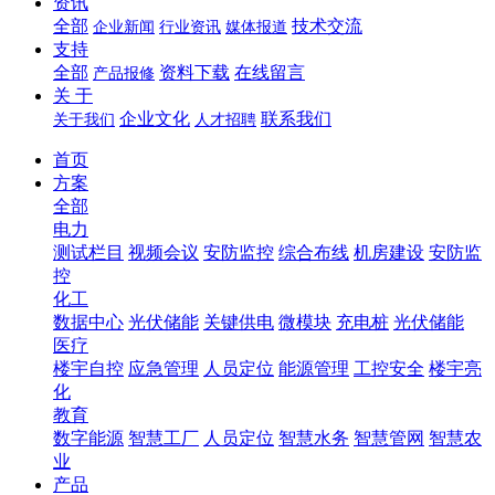
资讯
全部
技术交流
企业新闻
行业资讯
媒体报道
支持
全部
资料下载
在线留言
产品报修
关 于
企业文化
联系我们
关于我们
人才招聘
首页
方案
全部
电力
测试栏目
视频会议
安防监控
综合布线
机房建设
安防监
控
化工
数据中心
光伏储能
关键供电
微模块
充电桩
光伏储能
医疗
楼宇自控
应急管理
人员定位
能源管理
工控安全
楼宇亮
化
教育
数字能源
智慧工厂
人员定位
智慧水务
智慧管网
智慧农
业
产品