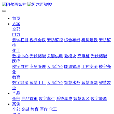
首页
方案
全部
电力
测试栏目
视频会议
安防监控
综合布线
机房建设
安防监
控
化工
数据中心
光伏储能
关键供电
微模块
充电桩
光伏储能
医疗
楼宇自控
应急管理
人员定位
能源管理
工控安全
楼宇亮
化
教育
数字能源
智慧工厂
人员定位
智慧水务
智慧管网
智慧农
业
产品
全部
产品首页
数字孪生
系统集成
智慧园区
数字能源
案例
全部
金融
教育
医疗
化工