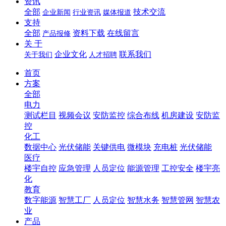
资讯
全部
技术交流
企业新闻
行业资讯
媒体报道
支持
全部
资料下载
在线留言
产品报修
关 于
企业文化
联系我们
关于我们
人才招聘
首页
方案
全部
电力
测试栏目
视频会议
安防监控
综合布线
机房建设
安防监
控
化工
数据中心
光伏储能
关键供电
微模块
充电桩
光伏储能
医疗
楼宇自控
应急管理
人员定位
能源管理
工控安全
楼宇亮
化
教育
数字能源
智慧工厂
人员定位
智慧水务
智慧管网
智慧农
业
产品